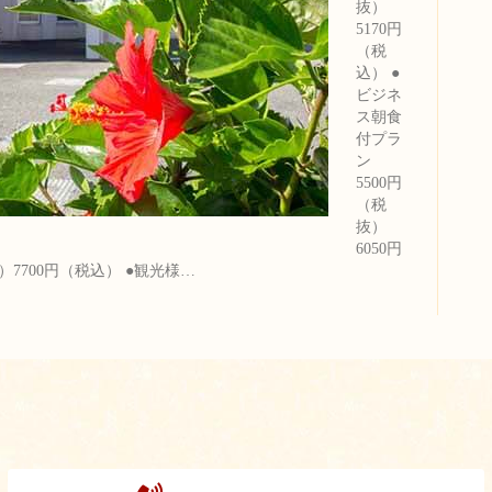
抜）
5170円
（税
込） ●
ビジネ
ス朝食
付プラ
ン
5500円
（税
抜）
6050円
）7700円（税込） ●観光様…