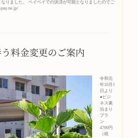
店となりました。 ペイペイでの決済が可能となりましたのでご
.ne.jp/
に伴う料金変更のご案内
令和元
年10月1
日より
●ビジ
ネス素
泊まり
プラ
ン
4700円
（税