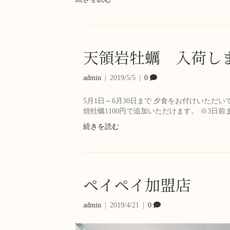
天領岩牡蠣 入荷し
admin
|
2019/5/5
|
0
5月1日～6月30日まで 夕食をお付けい
焼牡蠣1100円で追加いただけます。 ※3日前
続きを読む
ペイペイ加盟店
admin
|
2019/4/21
|
0