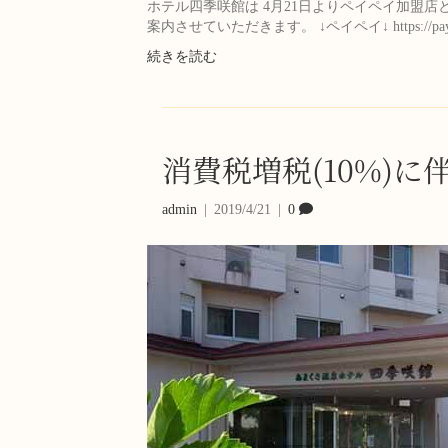
ホテル四季咲館は 4月21日よりペイペイ加盟
案内させていただきます。 ↓ペイペイ↓ https://paypay
続きを読む
消費税増税(10%)
admin
|
2019/4/21
|
0