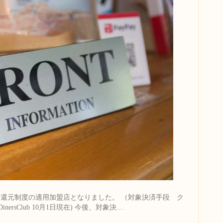
還元制度の適用加盟店となりました。 （対象決済手段 ク
nersClub 10月1日現在) 今後、対象決…